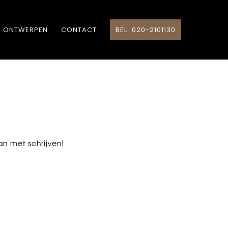
ONTWERPEN
CONTACT
BEL: 020-2101130
dan met schrijven!