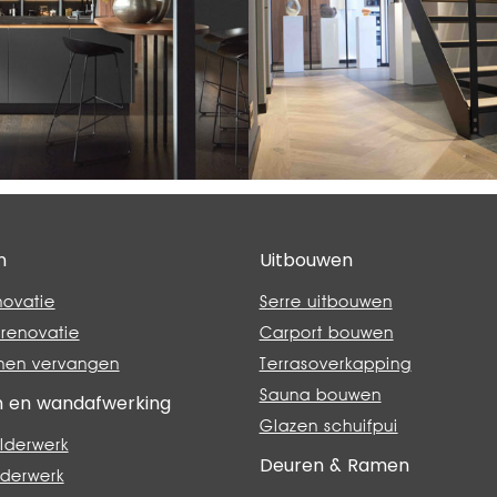
n
Uitbouwen
novatie
Serre uitbouwen
renovatie
Carport bouwen
nen vervangen
Terrasoverkapping
Sauna bouwen
n en wandafwerking
Glazen schuifpui
lderwerk
Deuren & Ramen
lderwerk