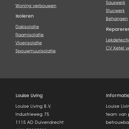
Sauswerk
Woning verbouwen
Stucwerk
Isoleren
Behangen
Dakisolatie
Reparere
Raamisolatie
Lekdetecti
Vloerisolatie
CV Ketel 
Spouwmuurisolatie
Louise Living
Informati
Louise Living B.V.
Louise Liv
Industrieweg 75
team van 
1115 AD Duivendrecht
betrouwba