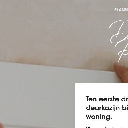
PLANN
D
P
Ten eerste d
deurkozijn b
woning.