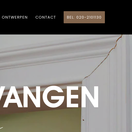
ONTWERPEN
CONTACT
BEL: 020-2101130
RVANGEN
g