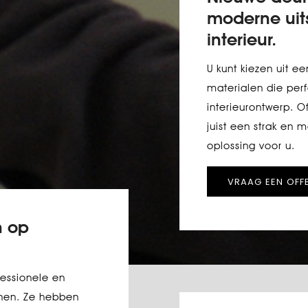
moderne uit
interieur.
U kunt kiezen uit e
materialen die per
interieurontwerp. Of
juist een strak en 
oplossing voor u.
VRAAG EEN OFF
n op
essionele en
jnen. Ze hebben