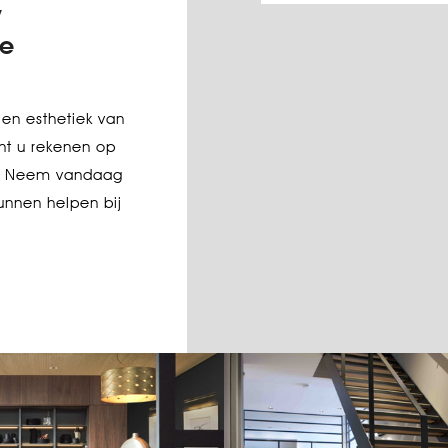
w
ge
 en esthetiek van
unt u rekenen op
ce. Neem vandaag
nnen helpen bij