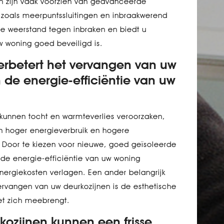
n zijn vaak voorzien van geavanceerde
, zoals meerpuntssluitingen en inbraakwerend
de weerstand tegen inbraken en biedt u
 woning goed beveiligd is.
erbetert het vervangen van uw
 de energie-efficiëntie van uw
kunnen tocht en warmteverlies veroorzaken,
en hoger energieverbruik en hogere
 Door te kiezen voor nieuwe, goed geïsoleerde
 de energie-efficiëntie van uw woning
nergiekosten verlagen. Een ander belangrijk
ervangen van uw deurkozijnen is de esthetische
et zich meebrengt.
ozijnen kunnen een frisse,