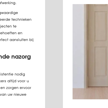
fwerking.
ogwaardige
eerde technieken
jecten te
behoeften en
ect aansluiten bij
ende nazorg
istentie nodig
s altijd voor u
 en zorgen ervoor
t van uw nieuwe