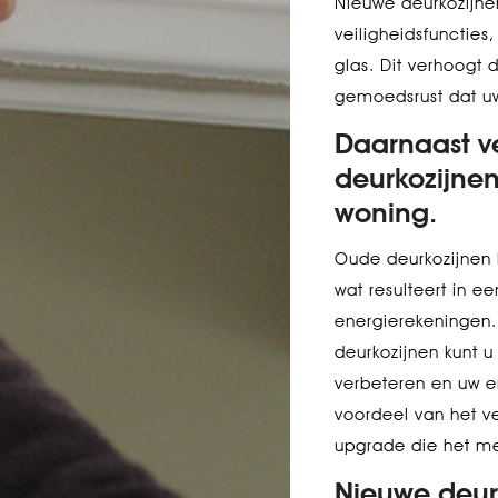
Nieuwe deurkozijne
veiligheidsfuncties
glas. Dit verhoogt 
gemoedsrust dat uw
Daarnaast v
deurkozijnen
woning.
Oude deurkozijnen 
wat resulteert in e
energierekeningen.
deurkozijnen kunt u
verbeteren en uw e
voordeel van het v
upgrade die het m
Nieuwe deurk