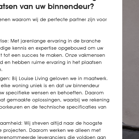
aatsen van uw binnendeur?
denen waarom wij de perfecte partner zijn voor
tise: Met jarenlange ervaring in de branche
dige kennis en expertise opgebouwd om uw
ct tot een succes te maken. Onze vakmensen
id en hebben ruime ervaring in het plaatsen
n.
en: Bij Louise Living geloven we in maatwerk.
 elke woning uniek is en dat uw binnendeur
uw specifieke wensen en behoeften. Daarom
t gemaakte oplossingen, waarbij we rekening
orkeuren en de technische specificaties van
zaamheid: Wij streven altijd naar de hoogste
nze projecten. Daarom werken we alleen met
gerenommeerde leveranciers die voldoen aan