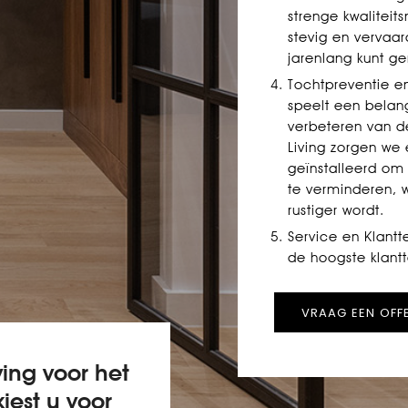
strenge kwalitei
stevig en vervaa
jarenlang kunt g
Tochtpreventie e
speelt een belang
verbeteren van de
Living zorgen we
geïnstalleerd om
te verminderen, 
rustiger wordt.
Service en Klantt
de hoogste klant
VRAAG EEN OFF
ving voor het
iest u voor