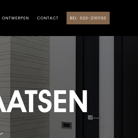
ONTWERPEN
CONTACT
BEL: 020-2101130
AATSEN
g