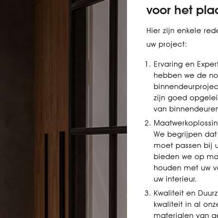
voor het pl
Hier zijn enkele re
uw project:
Ervaring en Exper
hebben we de no
binnendeurproje
zijn goed opgele
van binnendeure
Maatwerkoplossing
We begrijpen dat
moet passen bij 
bieden we op maa
houden met uw vo
uw interieur.
Kwaliteit en Duur
kwaliteit in al o
materialen van 