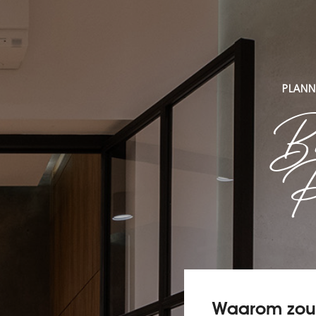
PLANN
Bi
P
Waarom zou u