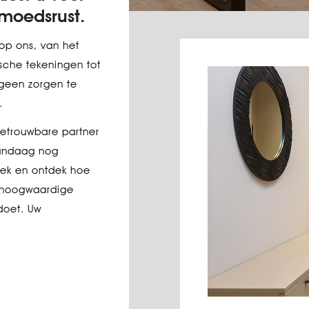
moedsrust.
p ons, van het
sche tekeningen tot
 geen zorgen te
.
betrouwbare partner
vandaag nog
rek en ontdek hoe
n hoogwaardige
doet. Uw