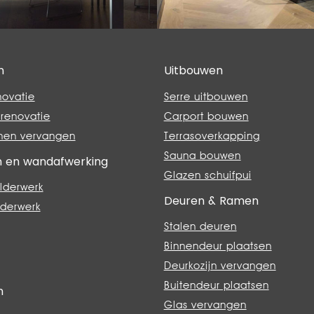
n
Uitbouwen
novatie
Serre uitbouwen
renovatie
Carport bouwen
nen vervangen
Terrasoverkapping
Sauna bouwen
n en wandafwerking
Glazen schuifpui
lderwerk
Deuren & Ramen
lderwerk
Stalen deuren
Binnendeur plaatsen
Deurkozijn vervangen
Buitendeur plaatsen
n
Glas vervangen