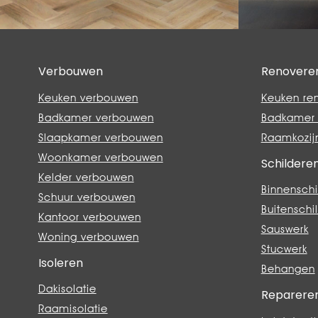
Verbouwen
Renovere
Keuken verbouwen
Keuken re
Badkamer verbouwen
Badkamer 
Slaapkamer verbouwen
Raamkozij
Woonkamer verbouwen
Schildere
Kelder verbouwen
Binnenschi
Schuur verbouwen
Buitenschi
Kantoor verbouwen
Sauswerk
Woning verbouwen
Stucwerk
Isoleren
Behangen
Dakisolatie
Reparere
Raamisolatie