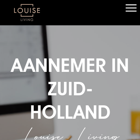
AANNEMER IN
ZUID-
HOLLAND
Louise Living